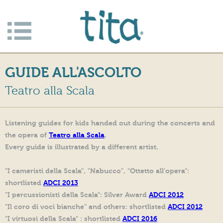
Jump to navigation
Apri/c
hiudi
GUIDE ALL'ASCOLTO
menu
Teatro alla Scala
Listening guides for kids handed out during the concerts and
the opera of
Teatro alla Scala
.
Every guide is illustrated by a different artist.
"I cameristi della Scala", "Nabucco", "Ottetto all'opera":
shortlisted
ADCI 2013
"
I percussionisti della Scala":
Silver Award
ADCI 2012
"Il coro di voci bianche" and others: shortlisted
ADCI 2012
"I virtuosi della Scala" : shortlisted
ADCI 2016