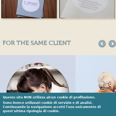
FOR THE SAME CLIENT
precede
suc
Questo sito NON utilizza alcun cookie di profilazione.
Sono invece utilizzati cookie di servizio e di analisi.
Continuando la navigazione accetti l'uso unicamente di
quest'ultima tipologia di cookie.