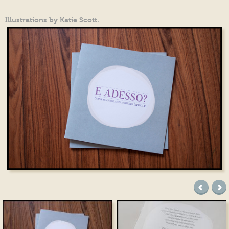
Illustrations by Katie Scott.
precede
suc