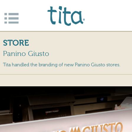
Jump to navigation
Apri/c
hiudi
STORE
menu
Panino Giusto
Tita handled the branding of new Panino Giusto stores.