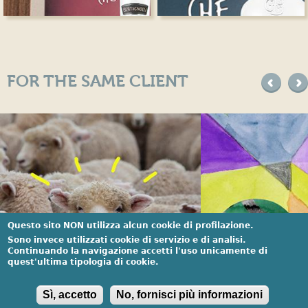
FOR THE SAME CLIENT
precede
suc
Questo sito NON utilizza alcun cookie di profilazione.
Sono invece utilizzati cookie di servizio e di analisi.
Continuando la navigazione accetti l'uso unicamente di
quest'ultima tipologia di cookie.
Sì, accetto
No, fornisci più informazioni