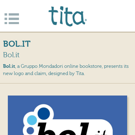
Jump to navigation
Apri/c
hiudi
BOL.IT
menu
Bol.it
Bol.it
, a Gruppo Mondadori online bookstore, presents its
new logo and claim, designed by Tita.